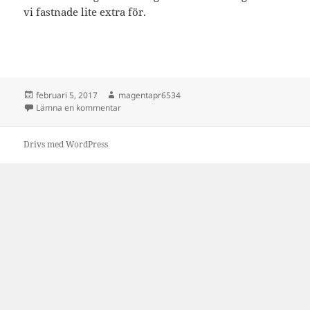
vi fastnade lite extra för.
Postat
Författare
februari 5, 2017
magentapr6534
till Presentjakt.se – populära upplevelser
Lämna en kommentar
Drivs med WordPress